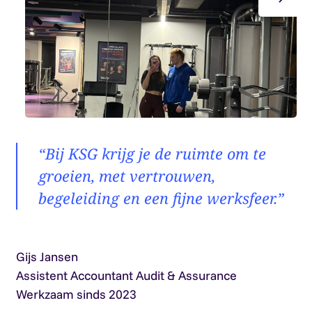
“Bij KSG krijg je de ruimte om te
groeien, met vertrouwen,
begeleiding en een fijne werksfeer.”
Gijs Jansen
Ca
Assistent Accountant Audit & Assurance
As
Werkzaam sinds 2023
We