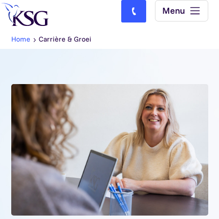
Skip to content
Menu
Bel ons: (0)77-4740000
Home
Carrière & Groei