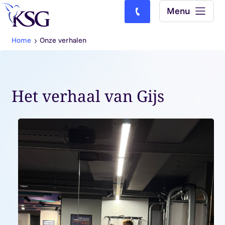
Skip to content
Menu
Bel ons: (0)77-4740000
Home
Onze verhalen
Het verhaal van Gijs